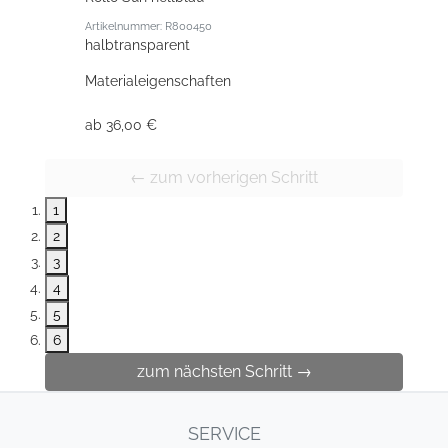
Artikelnummer: R800450
halbtransparent
Materialeigenschaften
ab 36,00 €
← zum vorherigen Schritt
1
2
3
4
5
6
zum nächsten Schritt →
SERVICE