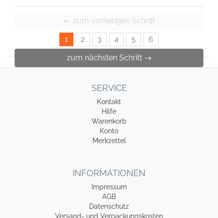
← zum vorherigen Schritt
1
2
3
4
5
6
zum nächsten Schritt →
SERVICE
Kontakt
Hilfe
Warenkorb
Konto
Merkzettel
INFORMATIONEN
Impressum
AGB
Datenschutz
Versand- und Verpackungskosten