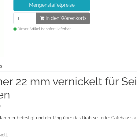
Mengenstaffelpreise
In den Warenkorb
Dieser Artikel ist sofort lieferbar!
s
er 22 mm vernickelt für Se
en
!
er Klammer befestigt und der Ring über das Drahtseil oder Cafehauss
elt.