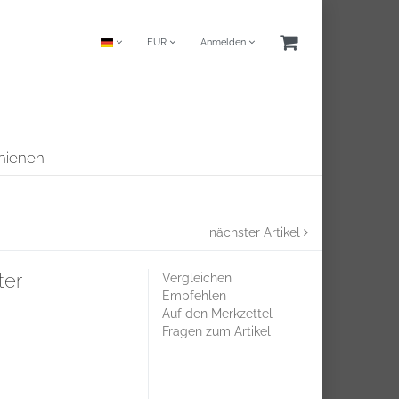
EUR
Anmelden
chienen
nächster Artikel
ter
Vergleichen
Empfehlen
Auf den Merkzettel
Fragen zum Artikel