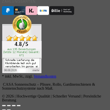
ZAHLUNGSARTEN
* inkl. MwSt., zzgl.
Versandkosten
CASA Sonnenschutz – Plissee, Rollo, Gardinenschienen &
Sonnenschutzsysteme nach Maß.
© 2026 | Hochwertige Qualität | Schneller Versand | Persönliche
Beratung