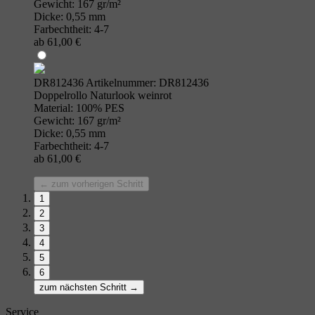
Gewicht: 167 gr/m²
Dicke: 0,55 mm
Farbechtheit: 4-7
ab 61,00 €
DR812436
Artikelnummer: DR812436
Doppelrollo Naturlook weinrot
Material: 100% PES
Gewicht: 167 gr/m²
Dicke: 0,55 mm
Farbechtheit: 4-7
ab 61,00 €
← zum vorherigen Schritt
1
2
3
4
5
6
zum nächsten Schritt →
Service